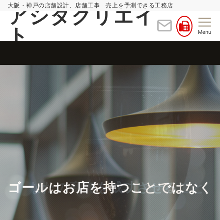
大阪・神戸の店舗設計、店舗工事 売上を予測できる工務店
アシタクリエイ
ト
Menu
ゴールはお店を持つことではなく
あなたの商売を成功させること