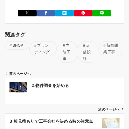
関連タグ
SHOP
ブラン
内
店
新規開
ディング
装工
舗設
業工事
事
計
前のページへ
投
2.物件調査を始める
稿
ナ
ビ
ゲ
次のページへ
ー
3.相見積もりで工事会社を決める時の注意点
シ