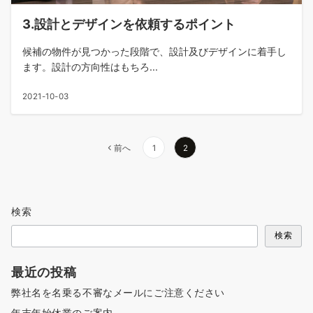
3.設計とデザインを依頼するポイント
候補の物件が見つかった段階で、設計及びデザインに着手し
ます。設計の方向性はもちろ...
2021-10-03
投
前へ
1
2
稿
の
ペ
検索
ー
ジ
検索
送
り
最近の投稿
弊社名を名乗る不審なメールにご注意ください
年末年始休業のご案内